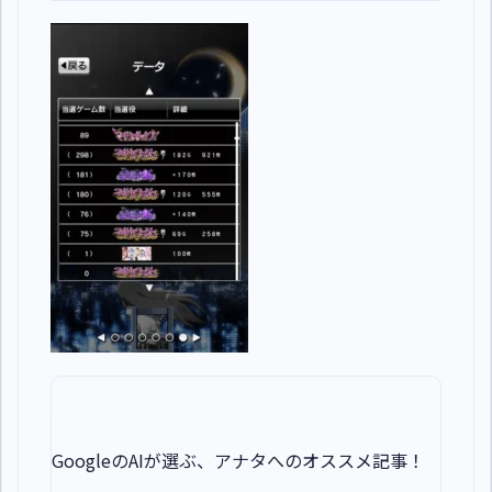
GoogleのAIが選ぶ、アナタへのオススメ記事！