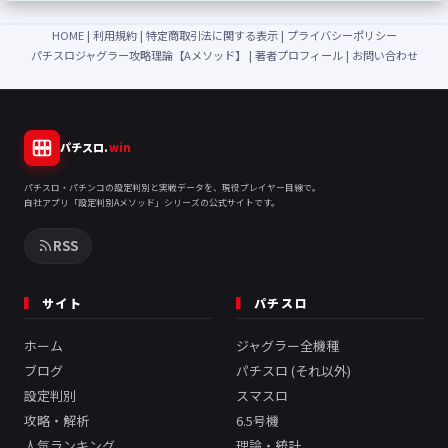
HOME
|
利用規約
|
特定商取引法に関する表示
|
プライバシーポリシー
パチスロジャグラー攻略理論【Aメソッド】
|
著者プロフィール
|
お問い合わせ
パチスロ.
win
パチスロ・パチンコの設定判別と実戦データを、現役プレイヤー目線で。
自社アプリ「設定判別Aメソッド」シリーズの公式サイトです。
RSS
サイト
パチスロ
ホーム
ジャグラー全機種
ブログ
パチスロ (それ以外)
設定判別
スマスロ
攻略・解析
6.5号機
人気ランキング
理論・統計