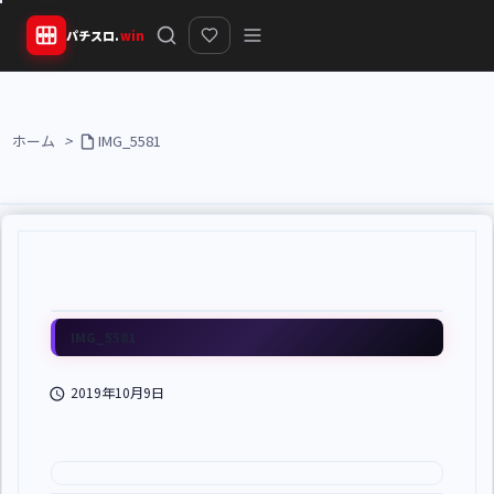
パチスロ.
win
ホーム
>
IMG_5581

IMG_5581
2019年10月9日
