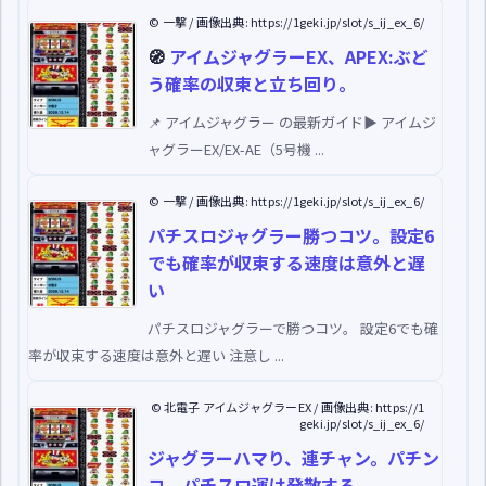
© 一撃 / 画像出典: https://1geki.jp/slot/s_ij_ex_6/
🧭
アイムジャグラーEX、APEX:ぶど
う確率の収束と立ち回り。
📌 アイムジャグラー の最新ガイド▶︎ アイムジ
ャグラーEX/EX-AE（5号機 ...
© 一撃 / 画像出典: https://1geki.jp/slot/s_ij_ex_6/
パチスロジャグラー勝つコツ。設定6
でも確率が収束する速度は意外と遅
い
パチスロジャグラーで勝つコツ。 設定6でも確
率が収束する速度は意外と遅い 注意し ...
© 北電子 アイムジャグラーEX / 画像出典: https://1
geki.jp/slot/s_ij_ex_6/
ジャグラーハマり、連チャン。パチン
コ、パチスロ運は発散する