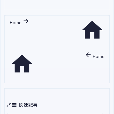


Home


Home
🔗
関連記事
