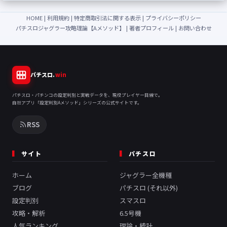
HOME
|
利用規約
|
特定商取引法に関する表示
|
プライバシーポリシー
パチスロジャグラー攻略理論【Aメソッド】
|
著者プロフィール
|
お問い合わせ
パチスロ.
win
パチスロ・パチンコの設定判別と実戦データを、現役プレイヤー目線で。
自社アプリ「設定判別Aメソッド」シリーズの公式サイトです。
RSS
サイト
パチスロ
ホーム
ジャグラー全機種
ブログ
パチスロ (それ以外)
設定判別
スマスロ
攻略・解析
6.5号機
人気ランキング
理論・統計