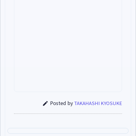
Posted by
TAKAHASHI KYOSUKE
