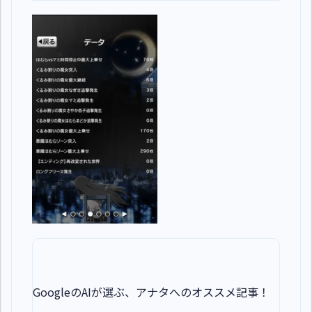
GoogleのAIが選ぶ、アナタへのオススメ記事！