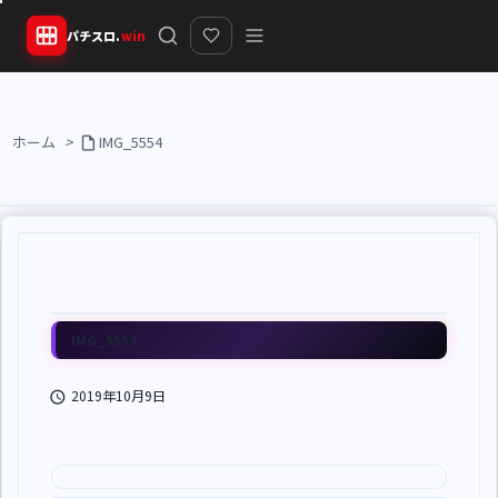
パチスロ.
win
ホーム
>
IMG_5554

IMG_5554
2019年10月9日
