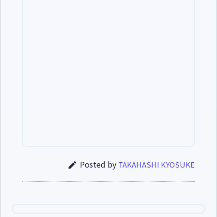
Posted by
TAKAHASHI KYOSUKE
