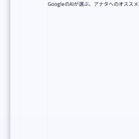
GoogleのAIが選ぶ、アナタへのオスス