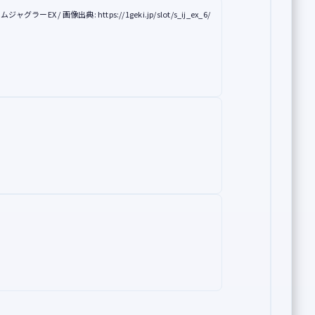
ャグラーEX / 画像出典: https://1geki.jp/slot/s_ij_ex_6/