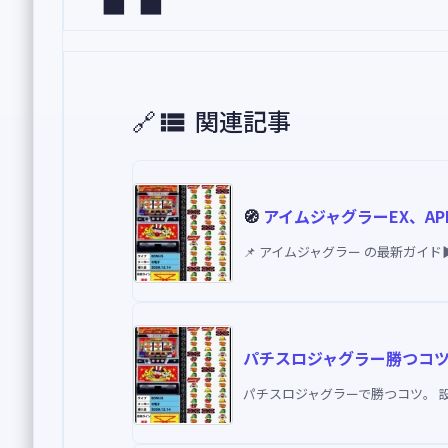
🔗
関連記事

🧭
アイムジャグラーEX、A
📌 アイムジャグラー の最新ガイド▶︎ 
パチスロジャグラー勝つコツ
パチスロジャグラーで勝つコツ。 設