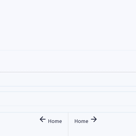


Home
Home