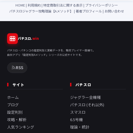
HOME
|
利用規約
|
特定商取引法に関する表示
|
プライバシーポリシー
パチスロジャグラー攻略理論【Aメソッド】
|
著者プロフィール
|
お問い合わせ
パチスロ.
win
パチスロ・パチンコの設定判別と実戦データを、現役プレイヤー目線で。
自社アプリ「設定判別Aメソッド」シリーズの公式サイトです。
RSS
サイト
パチスロ
ホーム
ジャグラー全機種
ブログ
パチスロ (それ以外)
設定判別
スマスロ
攻略・解析
6.5号機
人気ランキング
理論・統計