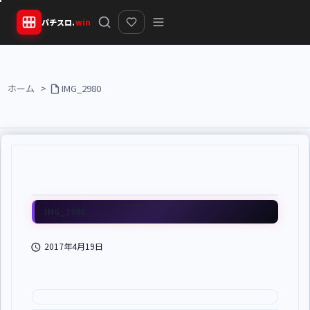
パチスロ.
win
ホーム
>
IMG_2980

IMG_2980
2017年4月19日
