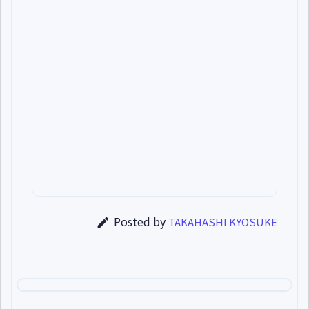
Posted by
TAKAHASHI KYOSUKE
