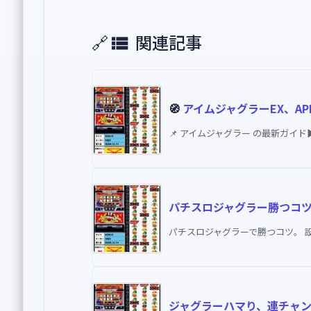
🔗
関連記事

🧭
アイムジャグラーEX、A
📌 アイムジャグラー の最新ガイド▶︎ 
パチスロジャグラー勝つコツ
パチスロジャグラーで勝つコツ。 設
ジャグラーハマり、連チャ