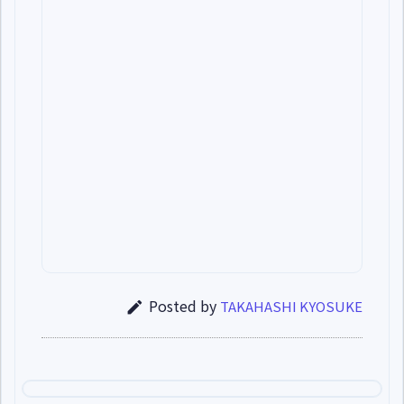
Posted by
TAKAHASHI KYOSUKE
