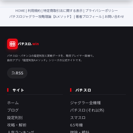
HOME
|
利用規約
|
特定商取引法に関する表示
|
プライバシーポリシー
パチスロジャグラー攻略理論【Aメソッド】
|
著者プロフィール
|
お問い合わせ
パチスロ.
win
パチスロ・パチンコの設定判別と実戦データを、現役プレイヤー目線で。
自社アプリ「設定判別Aメソッド」シリーズの公式サイトです。
RSS
サイト
パチスロ
ホーム
ジャグラー全機種
ブログ
パチスロ (それ以外)
設定判別
スマスロ
攻略・解析
6.5号機
人気ランキング
理論・統計