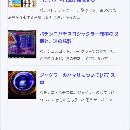
パチスロ、ジャグラー、勝つコツ。設定6でも
確率が収束する速度は意外と遅い からの ...
パチンコパチスロジャグラー確率の収
束と、運の発散。
パチンコスロット、ジャグラーでの立ち回り。
確率の収束と、運の発散。 確率は収束す ...
ジャグラーのハマリについて|パチス
ロ
パチンコ・パチスロ。ジャグラーのハマリに
ついて ご存じの方も多いと思うが、パチン ...