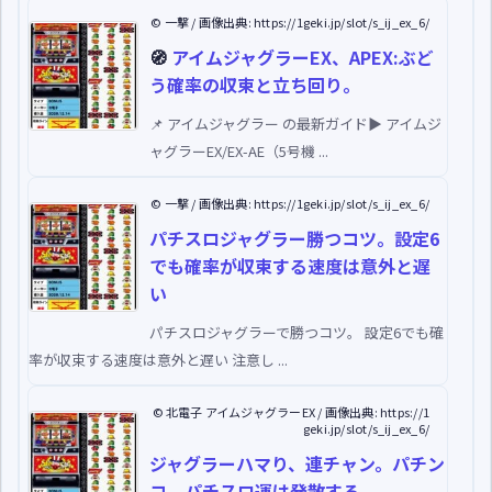
© 一撃 / 画像出典: https://1geki.jp/slot/s_ij_ex_6/
🧭
アイムジャグラーEX、APEX:ぶど
う確率の収束と立ち回り。
📌 アイムジャグラー の最新ガイド▶︎ アイムジ
ャグラーEX/EX-AE（5号機 ...
© 一撃 / 画像出典: https://1geki.jp/slot/s_ij_ex_6/
パチスロジャグラー勝つコツ。設定6
でも確率が収束する速度は意外と遅
い
パチスロジャグラーで勝つコツ。 設定6でも確
率が収束する速度は意外と遅い 注意し ...
© 北電子 アイムジャグラーEX / 画像出典: https://1
geki.jp/slot/s_ij_ex_6/
ジャグラーハマり、連チャン。パチン
コ、パチスロ運は発散する