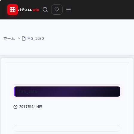
パチスロ.
win
ホーム
>
IMG_2630

IMG_2630
2017年4月4日
