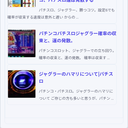
パチスロ、ジャグラー、勝つコツ。設定6でも
確率が収束する速度は意外と遅い からの ...
パチンコパチスロジャグラー確率の収
束と、運の発散。
パチンコスロット、ジャグラーでの立ち回り。
確率の収束と、運の発散。 確率は収束す ...
ジャグラーのハマリについて|パチス
ロ
パチンコ・パチスロ。ジャグラーのハマリに
ついて ご存じの方も多いと思うが、パチン ...