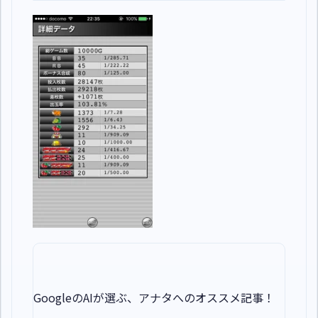
GoogleのAIが選ぶ、アナタへのオススメ記事！