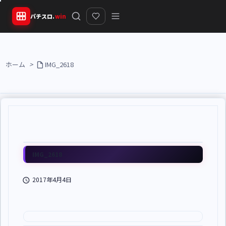
パチスロ.
win
ホーム
>
IMG_2618

IMG_2618
2017年4月4日
