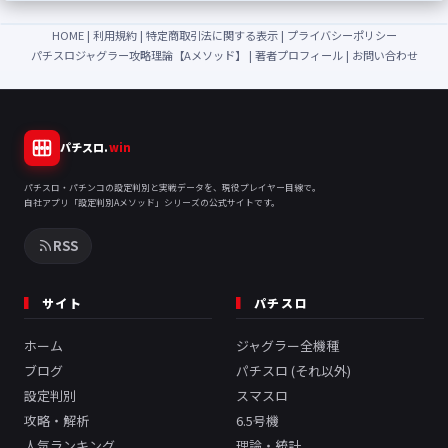
HOME
|
利用規約
|
特定商取引法に関する表示
|
プライバシーポリシー
パチスロジャグラー攻略理論【Aメソッド】
|
著者プロフィール
|
お問い合わせ
パチスロ.
win
パチスロ・パチンコの設定判別と実戦データを、現役プレイヤー目線で。
自社アプリ「設定判別Aメソッド」シリーズの公式サイトです。
RSS
サイト
パチスロ
ホーム
ジャグラー全機種
ブログ
パチスロ (それ以外)
設定判別
スマスロ
攻略・解析
6.5号機
人気ランキング
理論・統計