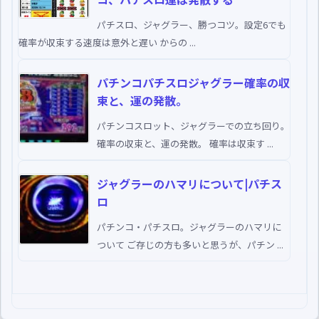
パチスロ、ジャグラー、勝つコツ。設定6でも
確率が収束する速度は意外と遅い からの ...
パチンコパチスロジャグラー確率の収
束と、運の発散。
パチンコスロット、ジャグラーでの立ち回り。
確率の収束と、運の発散。 確率は収束す ...
ジャグラーのハマリについて|パチス
ロ
パチンコ・パチスロ。ジャグラーのハマリに
ついて ご存じの方も多いと思うが、パチン ...