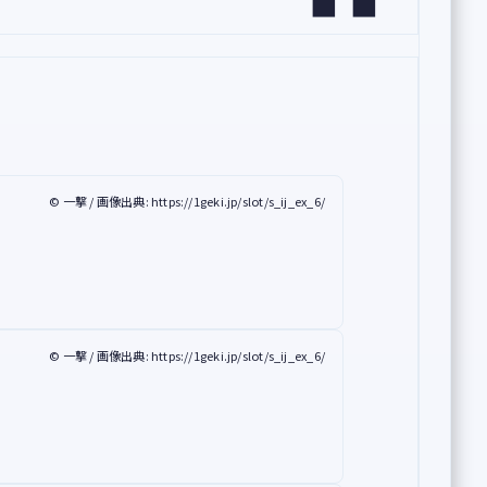
© 一撃 / 画像出典: https://1geki.jp/slot/s_ij_ex_6/
© 一撃 / 画像出典: https://1geki.jp/slot/s_ij_ex_6/