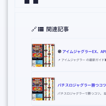
🔗
関連記事

🧭
アイムジャグラーEX、A
📌 アイムジャグラー の最新ガイド▶︎ 
パチスロジャグラー勝つコツ
パチスロジャグラーで勝つコツ。 設