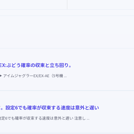
PEX:ぶどう確率の収束と立ち回り。
アイムジャグラーEX/EX-AE（5号機 ...
。設定6でも確率が収束する速度は意外と遅い
定6でも確率が収束する速度は意外と遅い 注意し ...