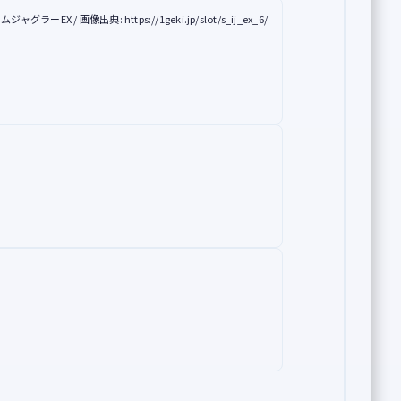
ャグラーEX / 画像出典: https://1geki.jp/slot/s_ij_ex_6/