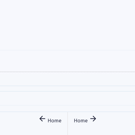


Home
Home