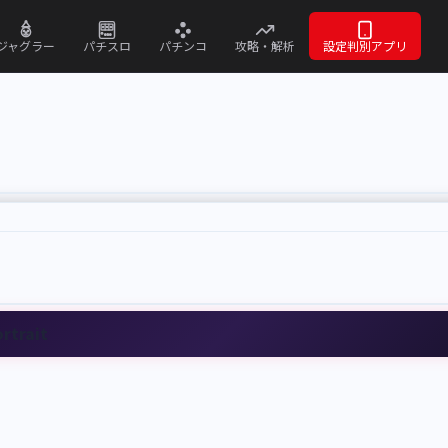
ジャグラー
パチスロ
パチンコ
攻略・解析
設定判別アプリ
rtrait