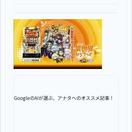
GoogleのAIが選ぶ、アナタへのオススメ記事！