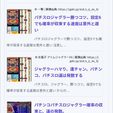
© 一撃 / 画像出典: https://1geki.jp/slot/s_ij_ex_6/
パチスロジャグラー勝つコツ。設定6
でも確率が収束する速度は意外と遅
い
パチスロジャグラーで勝つコツ。 設定6でも確
率が収束する速度は意外と遅い 注意し ...
© 北電子 アイムジャグラーEX / 画像出典: https://1
geki.jp/slot/s_ij_ex_6/
ジャグラーハマり、連チャン。パチン
コ、パチスロ運は発散する
パチスロ、ジャグラー、勝つコツ。設定6でも
確率が収束する速度は意外と遅い からの ...
パチンコパチスロジャグラー確率の収
束と、運の発散。