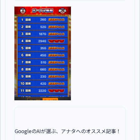
GoogleのAIが選ぶ、アナタへのオススメ記事！