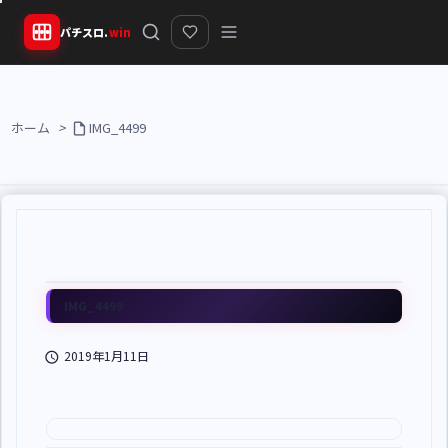
パチスロ.
win
ホーム
>
IMG_4499

IMG_4499
2019年1月11日
