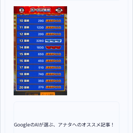
GoogleのAIが選ぶ、アナタへのオススメ記事！