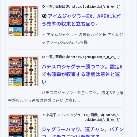
© 一撃 / 画像出典: https://1geki.jp/slot/s_ij_ex_6/
🧭
アイムジャグラーEX、APEX:ぶど
う確率の収束と立ち回り。
📌 アイムジャグラー の最新ガイド▶︎ アイムジ
ャグラーEX/EX-AE（5号機 ...
© 一撃 / 画像出典: https://1geki.jp/slot/s_ij_ex_6/
パチスロジャグラー勝つコツ。設定6
でも確率が収束する速度は意外と遅
い
パチスロジャグラーで勝つコツ。 設定6でも確
率が収束する速度は意外と遅い 注意し ...
© 北電子 アイムジャグラーEX / 画像出典: https://1
geki.jp/slot/s_ij_ex_6/
ジャグラーハマり、連チャン。パチン
コ、パチスロ運は発散する