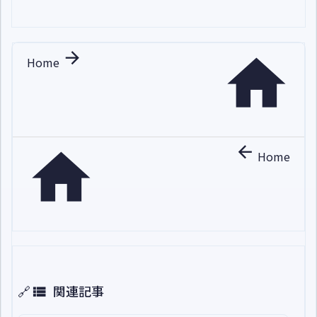


Home


Home
🔗
関連記事
