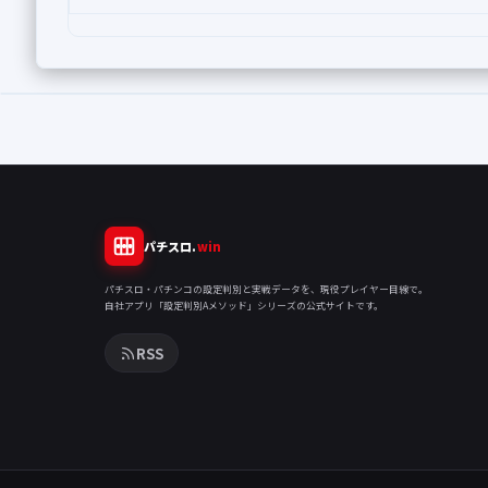
パチスロ.
win
パチスロ・パチンコの設定判別と実戦データを、現役プレイヤー目線で。
自社アプリ「設定判別Aメソッド」シリーズの公式サイトです。
RSS