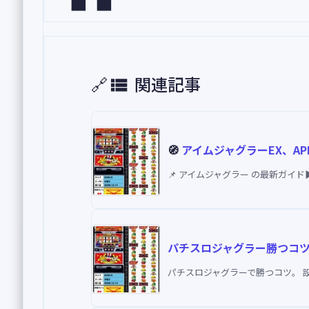
🔗
関連記事

🧭
アイムジャグラーEX、A
📌 アイムジャグラー の最新ガイド▶︎ 
パチスロジャグラー勝つコツ
パチスロジャグラーで勝つコツ。 設