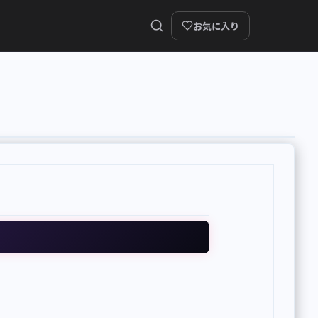
お気に入り