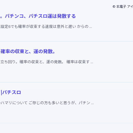
© 北電子 アイムジ
ン。パチンコ、パチスロ運は発散する
定6でも確率が収束する速度は意外と遅い からの ...
ー確率の収束と、運の発散。
ち回り。確率の収束と、運の発散。 確率は収束す ...
|パチスロ
マリについて ご存じの方も多いと思うが、パチン ...