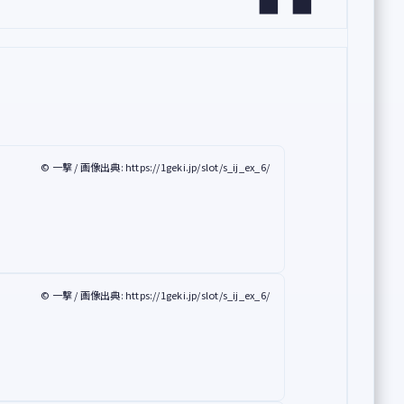
© 一撃 / 画像出典: https://1geki.jp/slot/s_ij_ex_6/
© 一撃 / 画像出典: https://1geki.jp/slot/s_ij_ex_6/