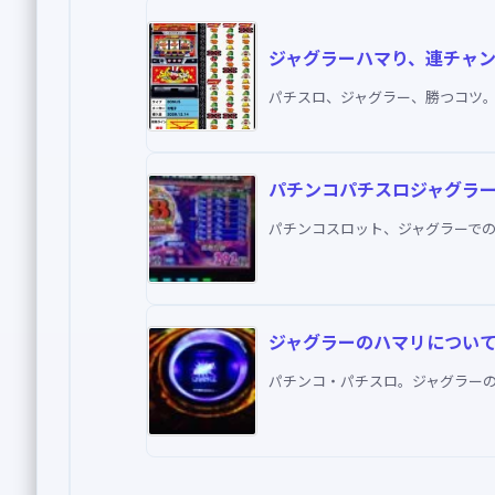
ジャグラーハマり、連チャ
パチスロ、ジャグラー、勝つコツ。設
パチンコパチスロジャグラ
パチンコスロット、ジャグラーでの立
ジャグラーのハマリについて
パチンコ・パチスロ。ジャグラーのハ