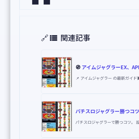
🔗
関連記事

🧭
アイムジャグラーEX、A
📌 アイムジャグラー の最新ガイド▶︎ 
パチスロジャグラー勝つコツ
パチスロジャグラーで勝つコツ。 設