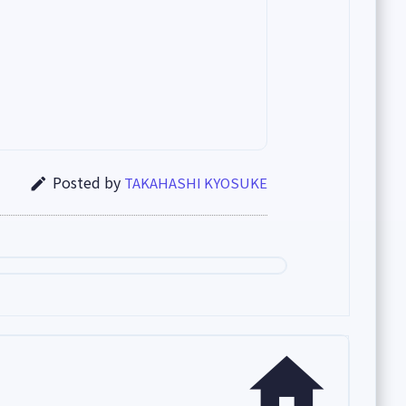
Posted by
TAKAHASHI KYOSUKE

