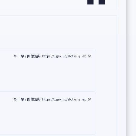
© 一撃 / 画像出典: https://1geki.jp/slot/s_ij_ex_6/
© 一撃 / 画像出典: https://1geki.jp/slot/s_ij_ex_6/