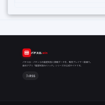
パチスロ.
win
パチスロ・パチンコの設定判別と実戦データを、現役プレイヤー目線で。
自社アプリ「設定判別Aメソッド」シリーズの公式サイトです。
RSS