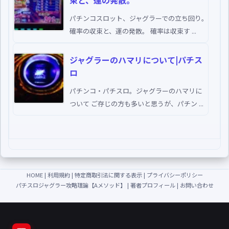
パチンコスロット、ジャグラーでの立ち回り。
確率の収束と、運の発散。 確率は収束す ...
ジャグラーのハマリについて|パチス
ロ
パチンコ・パチスロ。ジャグラーのハマリに
ついて ご存じの方も多いと思うが、パチン ...
HOME
|
利用規約
|
特定商取引法に関する表示
|
プライバシーポリシー
パチスロジャグラー攻略理論【Aメソッド】
|
著者プロフィール
|
お問い合わせ