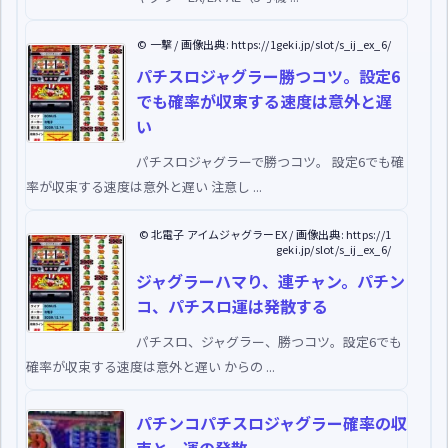
© 一撃 / 画像出典: https://1geki.jp/slot/s_ij_ex_6/
パチスロジャグラー勝つコツ。設定6
でも確率が収束する速度は意外と遅
い
パチスロジャグラーで勝つコツ。 設定6でも確
率が収束する速度は意外と遅い 注意し ...
© 北電子 アイムジャグラーEX / 画像出典: https://1
geki.jp/slot/s_ij_ex_6/
ジャグラーハマり、連チャン。パチン
コ、パチスロ運は発散する
パチスロ、ジャグラー、勝つコツ。設定6でも
確率が収束する速度は意外と遅い からの ...
パチンコパチスロジャグラー確率の収
束と、運の発散。