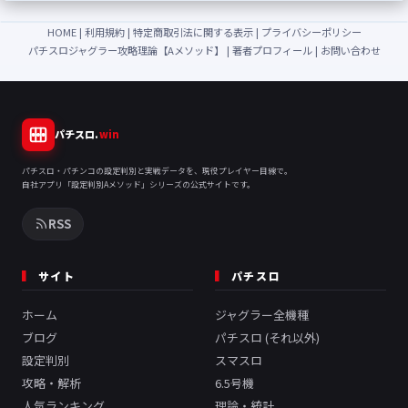
HOME
|
利用規約
|
特定商取引法に関する表示
|
プライバシーポリシー
パチスロジャグラー攻略理論【Aメソッド】
|
著者プロフィール
|
お問い合わせ
パチスロ.
win
パチスロ・パチンコの設定判別と実戦データを、現役プレイヤー目線で。
自社アプリ「設定判別Aメソッド」シリーズの公式サイトです。
RSS
サイト
パチスロ
ホーム
ジャグラー全機種
ブログ
パチスロ (それ以外)
設定判別
スマスロ
攻略・解析
6.5号機
人気ランキング
理論・統計