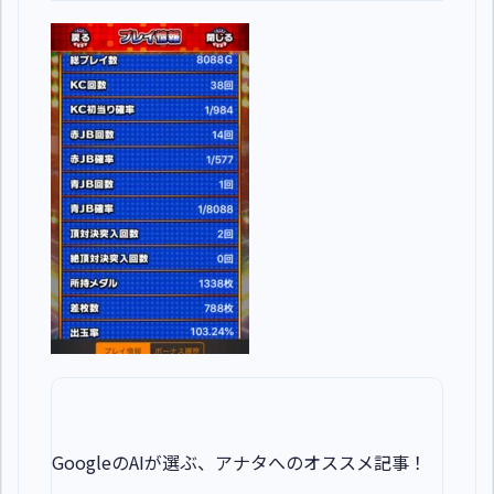
GoogleのAIが選ぶ、アナタへのオススメ記事！