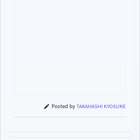
Posted by
TAKAHASHI KYOSUKE
