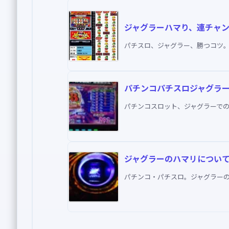
ジャグラーハマり、連チャ
パチスロ、ジャグラー、勝つコツ。設
パチンコパチスロジャグラ
パチンコスロット、ジャグラーでの立
ジャグラーのハマリについて
パチンコ・パチスロ。ジャグラーのハ