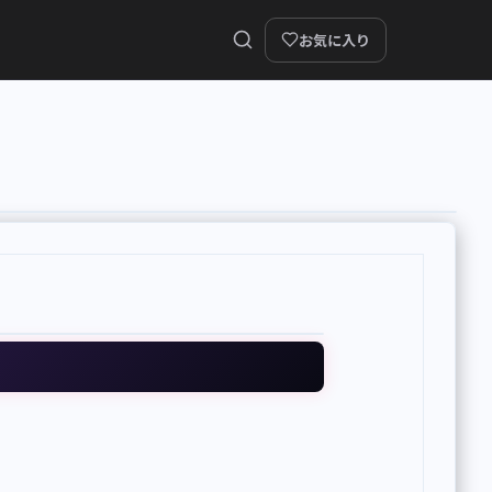
お気に入り