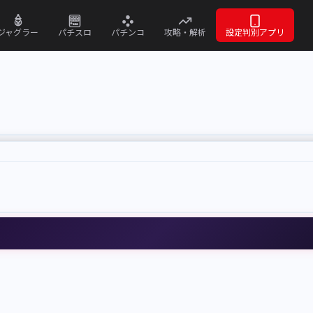
ジャグラー
パチスロ
パチンコ
攻略・解析
設定判別アプリ