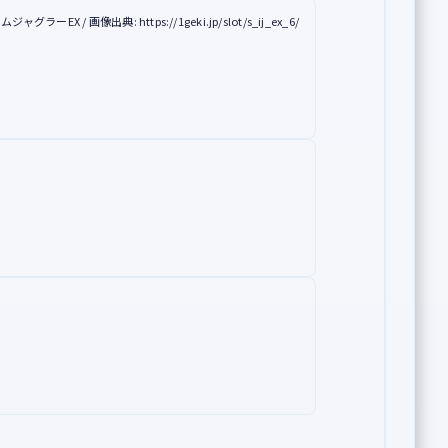
ャグラーEX / 画像出典: https://1geki.jp/slot/s_ij_ex_6/