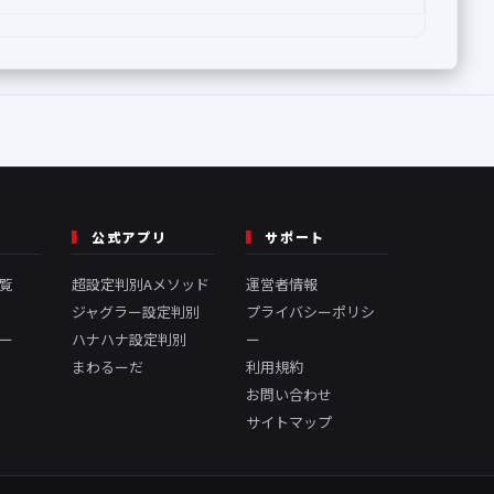
公式アプリ
サポート
覧
超設定判別Aメソッド
運営者情報
ジャグラー設定判別
プライバシーポリシ
ー
ハナハナ設定判別
ー
まわるーだ
利用規約
お問い合わせ
サイトマップ