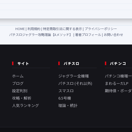
HOME
|
利用規約
|
特定商取引法に関する表示
|
プライバシーポリシー
パチスロジャグラー攻略理論【Aメソッド】
|
著者プロフィール
|
お問い合わせ
サイト
パチスロ
パチンコ
ホーム
ジャグラー全機種
パチンコ機種一
ブログ
パチスロ (それ以外)
まわるーだLP
設定判別
スマスロ
期待値・ボーダ
攻略・解析
6.5号機
人気ランキング
理論・統計