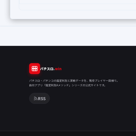
パチスロ.
win
パチスロ・パチンコの設定判別と実戦データを、現役プレイヤー目線で。
自社アプリ「設定判別Aメソッド」シリーズの公式サイトです。
RSS