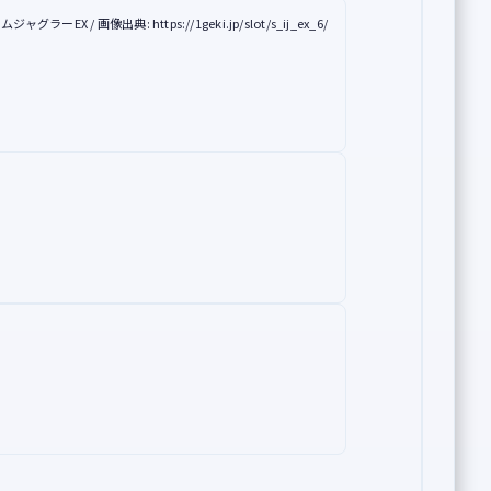
ャグラーEX / 画像出典: https://1geki.jp/slot/s_ij_ex_6/