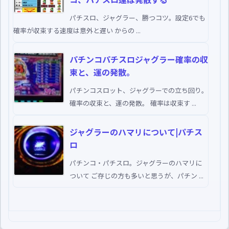
パチスロ、ジャグラー、勝つコツ。設定6でも
確率が収束する速度は意外と遅い からの ...
パチンコパチスロジャグラー確率の収
束と、運の発散。
パチンコスロット、ジャグラーでの立ち回り。
確率の収束と、運の発散。 確率は収束す ...
ジャグラーのハマリについて|パチス
ロ
パチンコ・パチスロ。ジャグラーのハマリに
ついて ご存じの方も多いと思うが、パチン ...