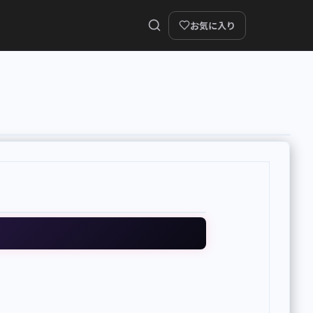
お気に入り