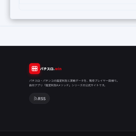
パチスロ.
win
パチスロ・パチンコの設定判別と実戦データを、現役プレイヤー目線で。
自社アプリ「設定判別Aメソッド」シリーズの公式サイトです。
RSS