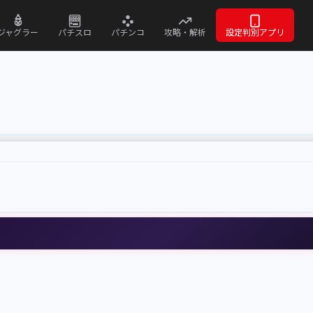
ジャグラー
パチスロ
パチンコ
攻略・解析
設定判別アプリ