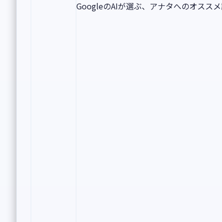
GoogleのAIが選ぶ、アナタへのオスス