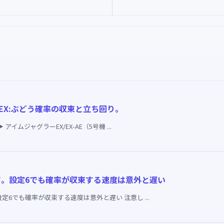
PEX:ぶどう確率の収束と立ち回り。
アイムジャグラーEX/EX-AE（5号機 ...
。設定6でも確率が収束する速度は意外と遅い
定6でも確率が収束する速度は意外と遅い 注意し ...