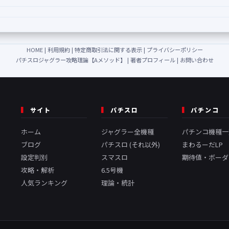
HOME
|
利用規約
|
特定商取引法に関する表示
|
プライバシーポリシー
パチスロジャグラー攻略理論【Aメソッド】
|
著者プロフィール
|
お問い合わせ
サイト
パチスロ
パチンコ
ホーム
ジャグラー全機種
パチンコ機種一
ブログ
パチスロ (それ以外)
まわるーだLP
設定判別
スマスロ
期待値・ボーダ
攻略・解析
6.5号機
人気ランキング
理論・統計