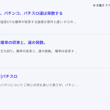
© 北電子 アイムジ
ン。パチンコ、パチスロ運は発散する
定6でも確率が収束する速度は意外と遅い からの ...
ー確率の収束と、運の発散。
ち回り。確率の収束と、運の発散。 確率は収束す ...
|パチスロ
マリについて ご存じの方も多いと思うが、パチン ...