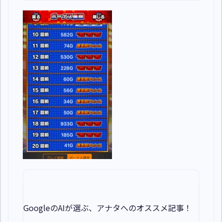
GoogleのAIが選ぶ、アナタへのオススメ記事！