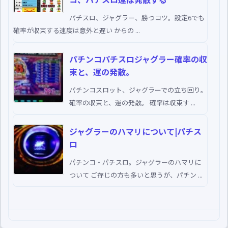
パチスロ、ジャグラー、勝つコツ。設定6でも
確率が収束する速度は意外と遅い からの ...
パチンコパチスロジャグラー確率の収
束と、運の発散。
パチンコスロット、ジャグラーでの立ち回り。
確率の収束と、運の発散。 確率は収束す ...
ジャグラーのハマリについて|パチス
ロ
パチンコ・パチスロ。ジャグラーのハマリに
ついて ご存じの方も多いと思うが、パチン ...