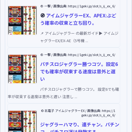
© 一撃 / 画像出典: https://1geki.jp/slot/s_ij_ex_6/
🧭
アイムジャグラーEX、APEX:ぶど
う確率の収束と立ち回り。
📌 アイムジャグラー の最新ガイド▶︎ アイムジ
ャグラーEX/EX-AE（5号機 ...
© 一撃 / 画像出典: https://1geki.jp/slot/s_ij_ex_6/
パチスロジャグラー勝つコツ。設定6
でも確率が収束する速度は意外と遅
い
パチスロジャグラーで勝つコツ。 設定6でも確
率が収束する速度は意外と遅い 注意し ...
© 北電子 アイムジャグラーEX / 画像出典: https://1
geki.jp/slot/s_ij_ex_6/
ジャグラーハマり、連チャン。パチン
コ、パチスロ運は発散する