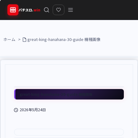
パチスロ.
win
ホーム
>
great-king-hanahana-30-guide 機種画像

great-king-hanahana-30-guide 機種画像
2026年5月24日
