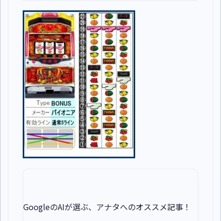
GoogleのAIが選ぶ、アナタへのオススメ記事！