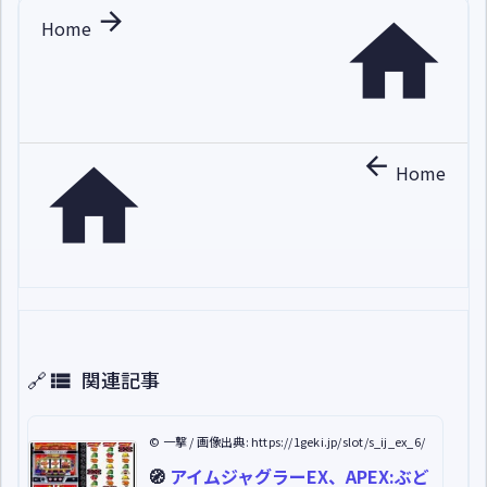


Home


Home
🔗
関連記事

© 一撃 / 画像出典: https://1geki.jp/slot/s_ij_ex_6/
🧭
アイムジャグラーEX、APEX:ぶど