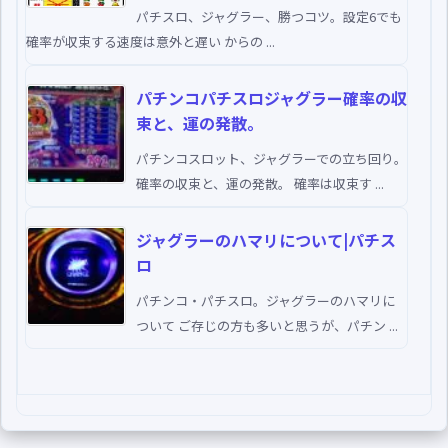
パチスロ、ジャグラー、勝つコツ。設定6でも
確率が収束する速度は意外と遅い からの ...
パチンコパチスロジャグラー確率の収
束と、運の発散。
パチンコスロット、ジャグラーでの立ち回り。
確率の収束と、運の発散。 確率は収束す ...
ジャグラーのハマリについて|パチス
ロ
パチンコ・パチスロ。ジャグラーのハマリに
ついて ご存じの方も多いと思うが、パチン ...