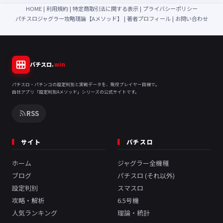
HOME
|
利用規約
|
特定商取引法に関する表示
|
プライバシーポリシー
パチスロジャグラー攻略理論【Aメソッド】
|
著者プロフィール
|
お問い合わせ
パチスロ.
win
パチスロ・パチンコの設定判別と実戦データを、現役プレイヤー目線で。
自社アプリ「設定判別Aメソッド」シリーズの公式サイトです。
RSS
サイト
パチスロ
ホーム
ジャグラー全機種
ブログ
パチスロ (それ以外)
設定判別
スマスロ
攻略・解析
6.5号機
人気ランキング
理論・統計