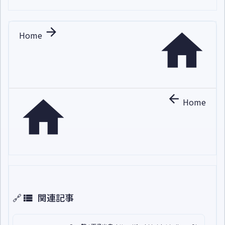


Home


Home
🔗
関連記事
