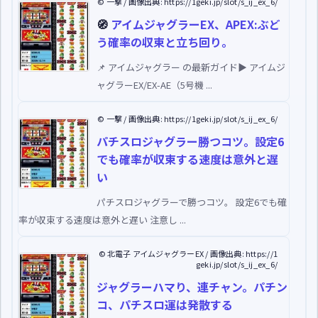
© 一撃 / 画像出典: https://1geki.jp/slot/s_ij_ex_6/
🧭
アイムジャグラーEX、APEX:ぶど
う確率の収束と立ち回り。
📌 アイムジャグラー の最新ガイド▶︎ アイムジ
ャグラーEX/EX-AE（5号機 ...
© 一撃 / 画像出典: https://1geki.jp/slot/s_ij_ex_6/
パチスロジャグラー勝つコツ。設定6
でも確率が収束する速度は意外と遅
い
パチスロジャグラーで勝つコツ。 設定6でも確
率が収束する速度は意外と遅い 注意し ...
© 北電子 アイムジャグラーEX / 画像出典: https://1
geki.jp/slot/s_ij_ex_6/
ジャグラーハマり、連チャン。パチン
コ、パチスロ運は発散する