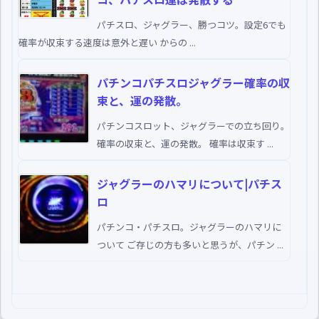
パチスロ、ジャグラー、勝つコツ。設定6でも
確率が収束する速度は意外と遅い からの ...
パチンコパチスロジャグラー確率の収
束と、運の発散。
パチンコスロット、ジャグラーでの立ち回り。
確率の収束と、運の発散。 確率は収束す ...
ジャグラーのハマリについて|パチス
ロ
パチンコ・パチスロ。ジャグラーのハマリに
ついて ご存じの方も多いと思うが、パチン ...