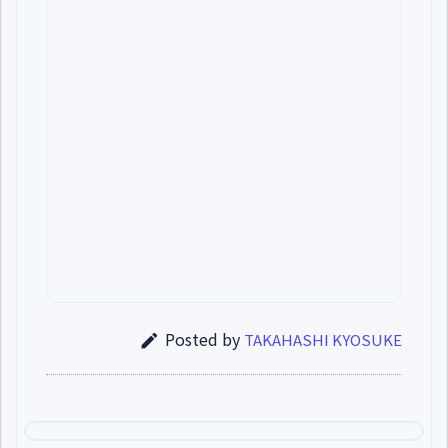
Posted by
TAKAHASHI KYOSUKE
