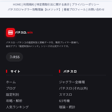
HOME
|
利用規約
|
特定商取引法に関する表示
|
プライバシーポリシー
パチスロジャグラー攻略理論【Aメソッド】
|
著者プロフィール
|
お問い合わせ
パチスロ.
win
パチスロ・パチンコの設定判別と実戦データを、現役プレイヤー目線で。
自社アプリ「設定判別Aメソッド」シリーズの公式サイトです。
RSS
サイト
パチスロ
ホーム
ジャグラー全機種
ブログ
パチスロ (それ以外)
設定判別
スマスロ
攻略・解析
6.5号機
人気ランキング
理論・統計