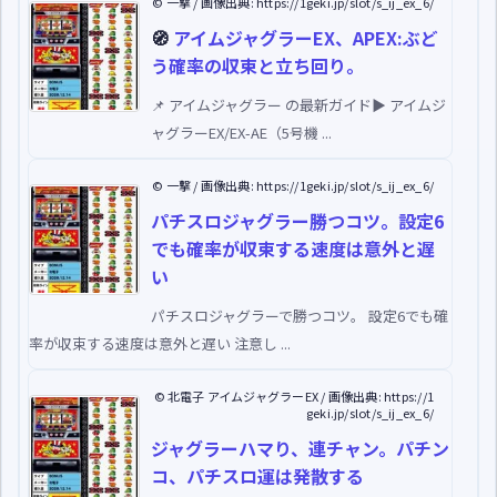
© 一撃 / 画像出典: https://1geki.jp/slot/s_ij_ex_6/
🧭
アイムジャグラーEX、APEX:ぶど
う確率の収束と立ち回り。
📌 アイムジャグラー の最新ガイド▶︎ アイムジ
ャグラーEX/EX-AE（5号機 ...
© 一撃 / 画像出典: https://1geki.jp/slot/s_ij_ex_6/
パチスロジャグラー勝つコツ。設定6
でも確率が収束する速度は意外と遅
い
パチスロジャグラーで勝つコツ。 設定6でも確
率が収束する速度は意外と遅い 注意し ...
© 北電子 アイムジャグラーEX / 画像出典: https://1
geki.jp/slot/s_ij_ex_6/
ジャグラーハマり、連チャン。パチン
コ、パチスロ運は発散する