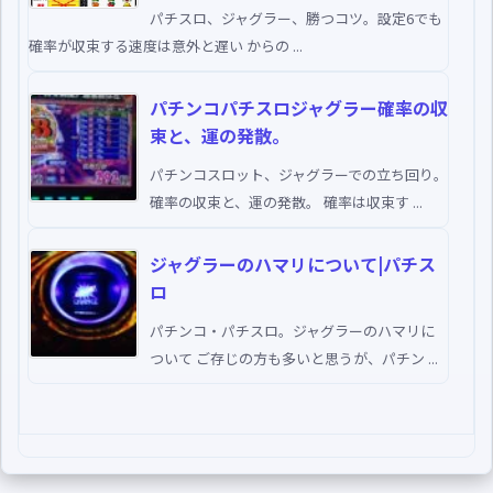
パチスロ、ジャグラー、勝つコツ。設定6でも
確率が収束する速度は意外と遅い からの ...
パチンコパチスロジャグラー確率の収
束と、運の発散。
パチンコスロット、ジャグラーでの立ち回り。
確率の収束と、運の発散。 確率は収束す ...
ジャグラーのハマリについて|パチス
ロ
パチンコ・パチスロ。ジャグラーのハマリに
ついて ご存じの方も多いと思うが、パチン ...