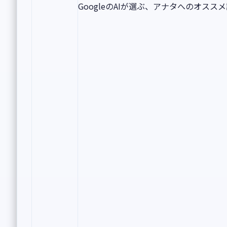
GoogleのAIが選ぶ、アナタへのオスス