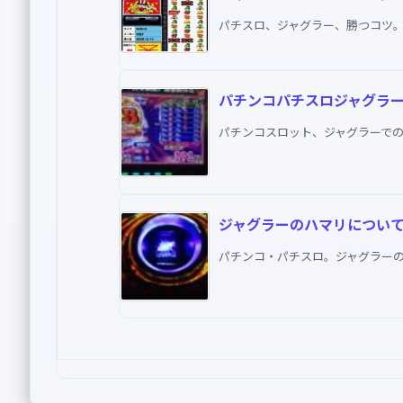
パチスロ、ジャグラー、勝つコツ。設
パチンコパチスロジャグラ
パチンコスロット、ジャグラーでの立
ジャグラーのハマリについて
パチンコ・パチスロ。ジャグラーのハ