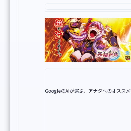
GoogleのAIが選ぶ、アナタへのオスス