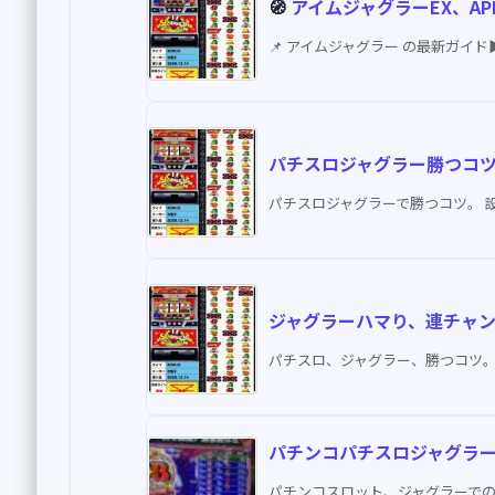
🧭
アイムジャグラーEX、A
📌 アイムジャグラー の最新ガイド▶︎ 
パチスロジャグラー勝つコツ
パチスロジャグラーで勝つコツ。 設
ジャグラーハマり、連チャ
パチスロ、ジャグラー、勝つコツ。設
パチンコパチスロジャグラ
パチンコスロット、ジャグラーでの立