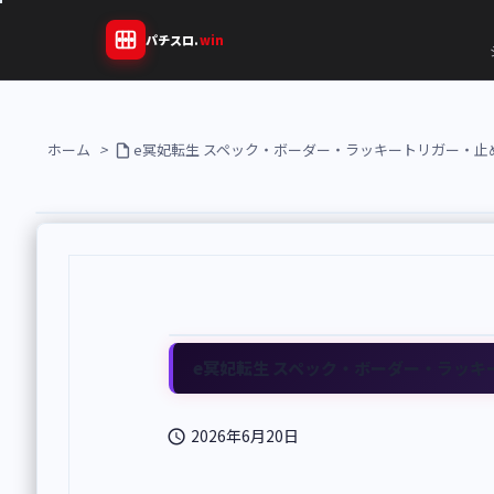
パチスロ.
win
ホーム
>
e冥妃転生 スペック・ボーダー・ラッキートリガー・止

e冥妃転生 スペック・ボーダー・ラッキ
2026年6月20日
