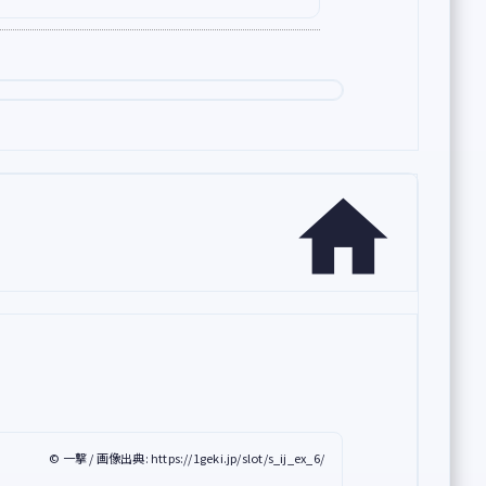

© 一撃 / 画像出典: https://1geki.jp/slot/s_ij_ex_6/