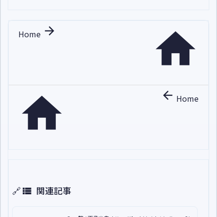


Home


Home
🔗
関連記事
