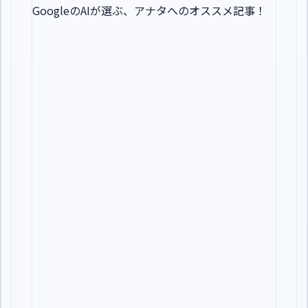
GoogleのAIが選ぶ、アナタへのオススメ記事！