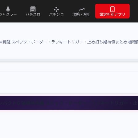
ジャグラー
パチスロ
パチンコ
攻略・解析
設定判別アプリ
壊神覚醒 スペック・ボーダー・ラッキートリガー・止め打ち期待値まとめ 機種
ンパクトG 破壊神覚醒 スペック・ボーダー・ラッキートリガー・止