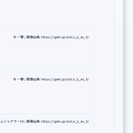
© 一撃 / 画像出典: https://1geki.jp/slot/s_ij_ex_6/
© 一撃 / 画像出典: https://1geki.jp/slot/s_ij_ex_6/
ャグラーEX / 画像出典: https://1geki.jp/slot/s_ij_ex_6/