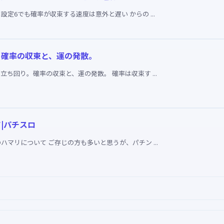
定6でも確率が収束する速度は意外と遅い からの ...
ー確率の収束と、運の発散。
ち回り。確率の収束と、運の発散。 確率は収束す ...
|パチスロ
マリについて ご存じの方も多いと思うが、パチン ...