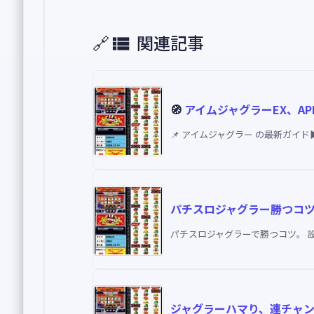
🔗
関連記事

🧭
アイムジャグラーEX、A
📌 アイムジャグラー の最新ガイド▶︎ 
パチスロジャグラー勝つコツ
パチスロジャグラーで勝つコツ。 設
ジャグラーハマり、連チャ