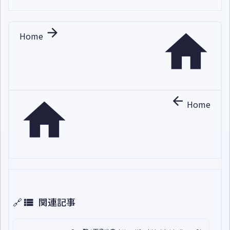


Home


Home
🔗
関連記事
