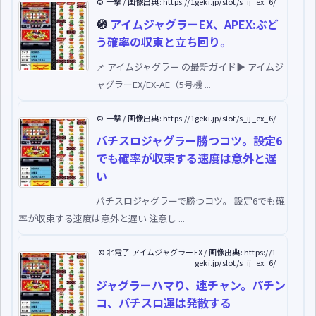
© 一撃 / 画像出典: https://1geki.jp/slot/s_ij_ex_6/
🧭
アイムジャグラーEX、APEX:ぶど
う確率の収束と立ち回り。
📌 アイムジャグラー の最新ガイド▶︎ アイムジ
ャグラーEX/EX-AE（5号機 ...
© 一撃 / 画像出典: https://1geki.jp/slot/s_ij_ex_6/
パチスロジャグラー勝つコツ。設定6
でも確率が収束する速度は意外と遅
い
パチスロジャグラーで勝つコツ。 設定6でも確
率が収束する速度は意外と遅い 注意し ...
© 北電子 アイムジャグラーEX / 画像出典: https://1
geki.jp/slot/s_ij_ex_6/
ジャグラーハマり、連チャン。パチン
コ、パチスロ運は発散する