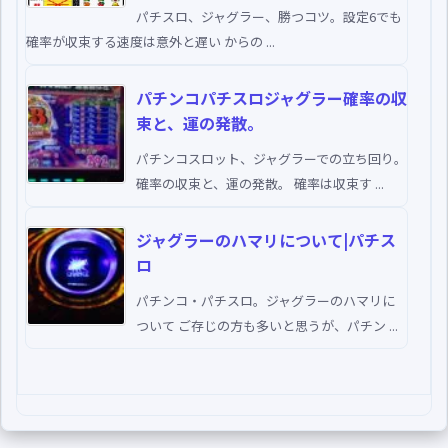
パチスロ、ジャグラー、勝つコツ。設定6でも
確率が収束する速度は意外と遅い からの ...
パチンコパチスロジャグラー確率の収
束と、運の発散。
パチンコスロット、ジャグラーでの立ち回り。
確率の収束と、運の発散。 確率は収束す ...
ジャグラーのハマリについて|パチス
ロ
パチンコ・パチスロ。ジャグラーのハマリに
ついて ご存じの方も多いと思うが、パチン ...