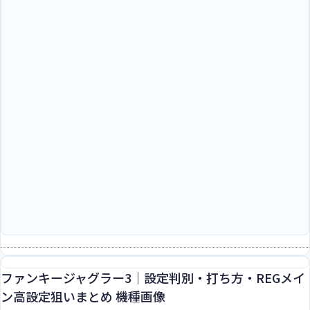
ファンキージャグラー3｜設定判別・打ち方・REGメイ
ン高設定狙いまとめ 機種画像