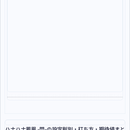
ハナハナ鳳凰 -閃-の設定判別・打ち方・期待値まと