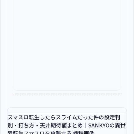
スマスロ転生したらスライムだった件の設定判
別・打ち方・天井期待値まとめ｜SANKYOの異世
界転生スマスロを攻略する 機種画像