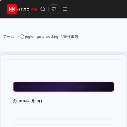
パチスロ.
win
ホーム
>
jugler_girls_setting_4 機種画像

バジリスク絆2 天膳 BLACK EDITION 機種画像
2026年5月18日
