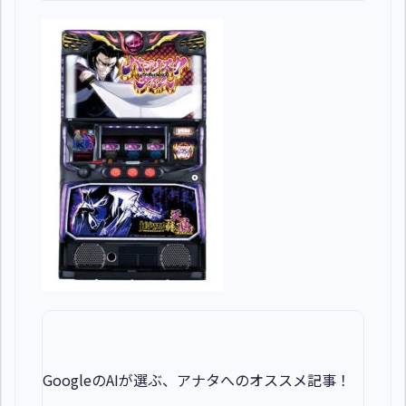
GoogleのAIが選ぶ、アナタへのオススメ記事！