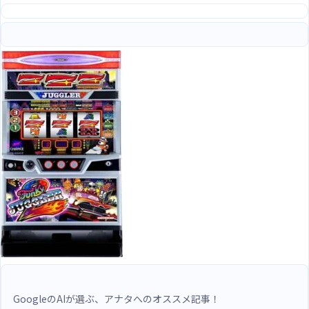
GoogleのAIが選ぶ、アナタへのオススメ記事！