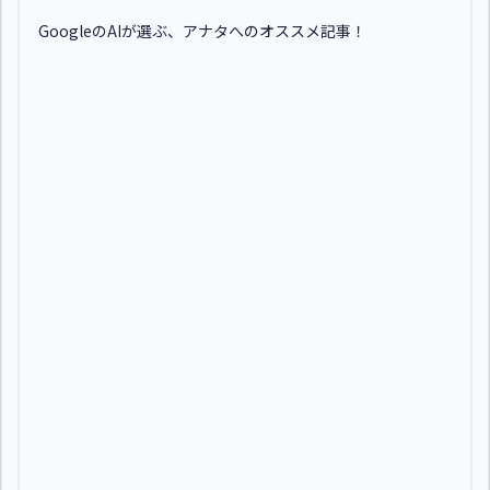
GoogleのAIが選ぶ、アナタへのオススメ記事！