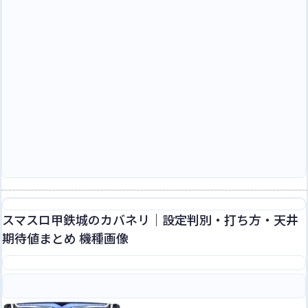
スマスロ甲鉄城のカバネリ｜設定判別・打ち方・天井
期待値まとめ 機種画像