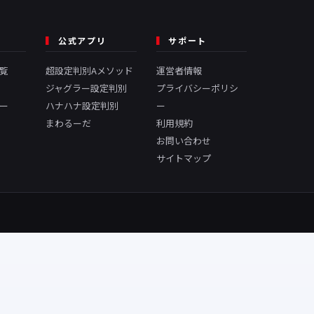
公式アプリ
サポート
覧
超設定判別Aメソッド
運営者情報
ジャグラー設定判別
プライバシーポリシ
ー
ハナハナ設定判別
ー
まわるーだ
利用規約
お問い合わせ
サイトマップ