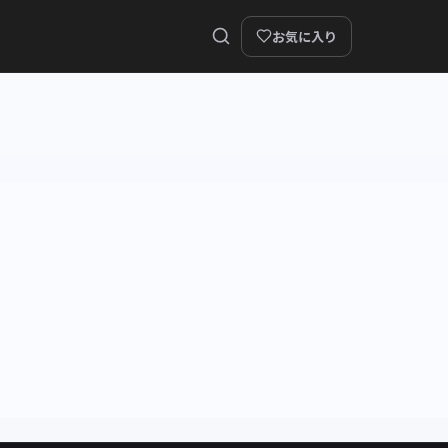
お気に入り