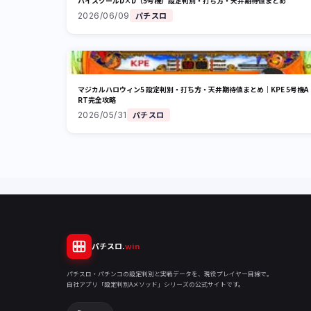
ハイスクールD×D（5号機）設定判別・打ち方・天井期待値まとめ
パチスロ
2026/06/09
© KPE / 画像出典: https://www.pachislowasshoi.jp/SHOP/kpe-slo
23.h
マジカルハロウィン5 設定判別・打ち方・天井期待値まとめ｜KPE 5号機A
RT完全攻略
パチスロ
2026/05/31
パチスロ.
win
パチスロ・パチンコの設定判別と実戦データを、現役プレイヤー目線で。
自社アプリ「設定判別Aメソッド」シリーズの公式サイトです。