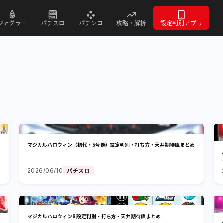
ジャグラー
パチスロ
パチンコ
攻略・解析
設定判別アプリ
LOT
画像出典: http://slotkaidou.ganriki.net/magihallo.html
画像
マジカルハロウィン（初代・5号機）設定判別・打ち方・天井期待値まとめ
パチスロ
2026/06/10
t00
画像出典: 1geki.jp / https://1geki.jp/slot/l_magicalhalloween8/
パ
tml
マジカルハロウィン8 設定判別・打ち方・天井期待値まとめ