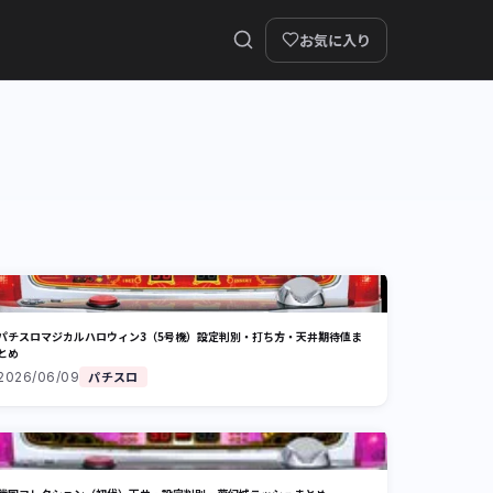
お気に入り
出典: https://p-gabu.jp/guideworks/machinecontents/detail/17
06
パチスロマジカルハロウィン3（5号機）設定判別・打ち方・天井期待値ま
とめ
パチスロ
2026/06/09
チンコビスタ（パチンコ・パチスロ機種情報）：https://www.pachi
nkovista.com/pfactory/model.php?nid=19692&dsp=0