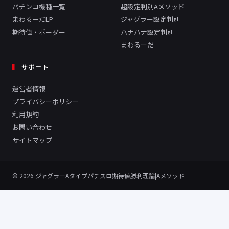
パチンコ機種一覧
超設定判別Aメソッド
まわるーだLP
ジャグラー設定判別
期待値・ボーダー
ハナハナ設定判別
まわるーだ
サポート
運営者情報
プライバシーポリシー
利用規約
お問い合わせ
サイトマップ
© 2026 ジャグラーAタイプパチスロ期待値勝利理論|Aメソッド