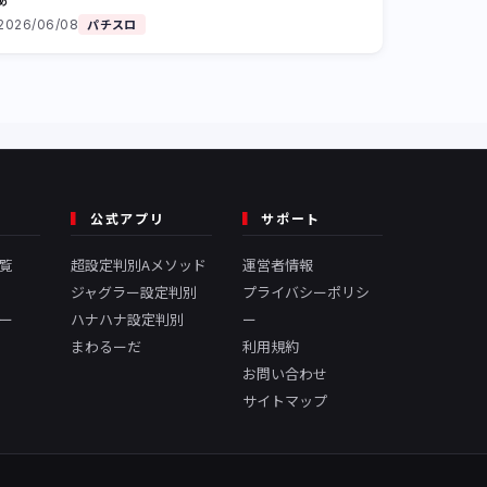
め
パチスロ
2026/06/08
公式アプリ
サポート
覧
超設定判別Aメソッド
運営者情報
ジャグラー設定判別
プライバシーポリシ
ー
ハナハナ設定判別
ー
まわるーだ
利用規約
お問い合わせ
サイトマップ