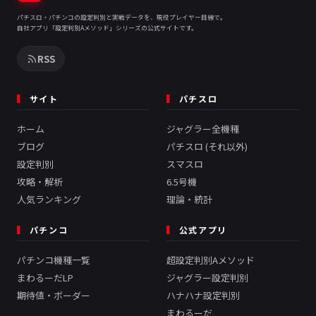
パチスロ・パチンコの設定判別と実戦データを、現役プレイヤー目線で。
自社アプリ「設定判別Aメソッド」シリーズの公式サイトです。
RSS
サイト
パチスロ
ホーム
ジャグラー全機種
ブログ
パチスロ (それ以外)
設定判別
スマスロ
攻略・解析
6.5号機
人気ランキング
理論・統計
パチンコ
公式アプリ
パチンコ機種一覧
超設定判別Aメソッド
まわるーだLP
ジャグラー設定判別
期待値・ボーダー
ハナハナ設定判別
まわるーだ