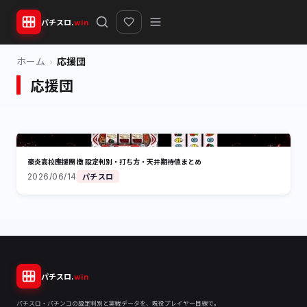
パチスロ.
win
ホーム
応援団
応援団
© 山佐 / 画像出典: https://www1.yamasa.co.jp/gog/
豪炎高校應援團 檄 設定判別・打ち方・天井期待値まとめ
パチスロ
2026/06/14
パチスロ.
win
パチスロ・パチンコの設定判別と実戦データを、現役プレイヤー目線で。