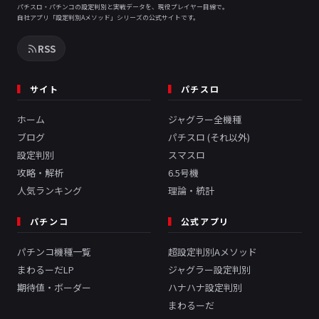
パチスロ・パチンコの設定判別と実戦データを、現役プレイヤー目線で。
自社アプリ「設定判別Aメソッド」シリーズの公式サイトです。
RSS
サイト
パチスロ
ホーム
ジャグラー全機種
ブログ
パチスロ (それ以外)
設定判別
スマスロ
攻略・解析
6.5号機
人気ランキング
理論・統計
パチンコ
公式アプリ
パチンコ機種一覧
超設定判別Aメソッド
まわるーだLP
ジャグラー設定判別
期待値・ボーダー
ハナハナ設定判別
まわるーだ