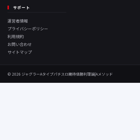
サポート
運営者情報
プライバシーポリシー
利用規約
お問い合わせ
サイトマップ
© 2026 ジャグラーAタイプパチスロ期待値勝利理論|Aメソッド