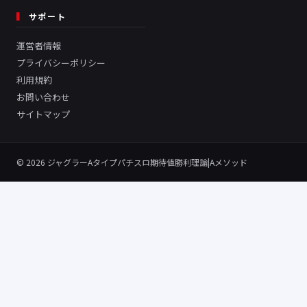
サポート
運営者情報
プライバシーポリシー
利用規約
お問い合わせ
サイトマップ
© 2026 ジャグラーAタイプパチスロ期待値勝利理論|Aメソッド