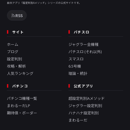
自社アプリ「設定判別Aメソッド」シリーズの公式サイトです。
RSS
サイト
パチスロ
ホーム
ジャグラー全機種
ブログ
パチスロ (それ以外)
設定判別
スマスロ
攻略・解析
6.5号機
人気ランキング
理論・統計
パチンコ
公式アプリ
パチンコ機種一覧
超設定判別Aメソッド
まわるーだLP
ジャグラー設定判別
期待値・ボーダー
ハナハナ設定判別
まわるーだ