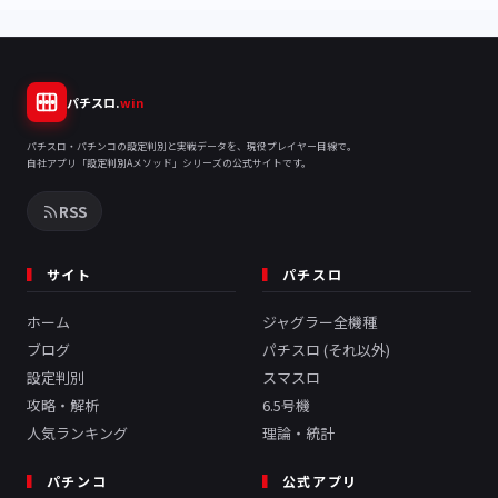
パチスロ.
win
パチスロ・パチンコの設定判別と実戦データを、現役プレイヤー目線で。
自社アプリ「設定判別Aメソッド」シリーズの公式サイトです。
RSS
サイト
パチスロ
ホーム
ジャグラー全機種
ブログ
パチスロ (それ以外)
設定判別
スマスロ
攻略・解析
6.5号機
人気ランキング
理論・統計
パチンコ
公式アプリ