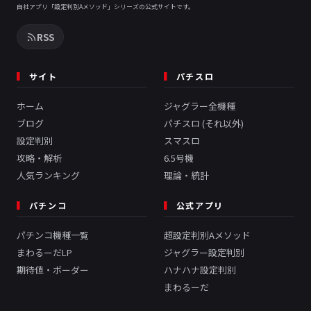
自社アプリ「設定判別Aメソッド」シリーズの公式サイトです。
RSS
サイト
パチスロ
ホーム
ジャグラー全機種
ブログ
パチスロ (それ以外)
設定判別
スマスロ
攻略・解析
6.5号機
人気ランキング
理論・統計
パチンコ
公式アプリ
パチンコ機種一覧
超設定判別Aメソッド
まわるーだLP
ジャグラー設定判別
期待値・ボーダー
ハナハナ設定判別
まわるーだ