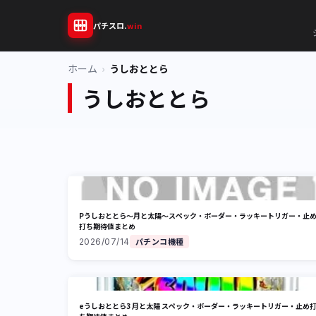
パチスロ.
win
ホーム
うしおととら
うしおととら
© 3wa.ne.jp / 画像出典: https://3wa.ne.jp/pages/60/detail=1/b_i
27/r_id=27
Pうしおととら～月と太陽～スペック・ボーダー・ラッキートリガー・止
打ち期待値まとめ
パチンコ機種
2026/07/14
© ディ・ラ
eうしおととら3 月と太陽 スペック・ボーダー・ラッキートリガー・止め