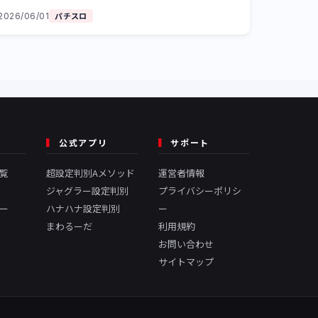
パチスロ
2026/06/01
公式アプリ
サポート
覧
超設定判別Aメソッド
運営者情報
ジャグラー設定判別
プライバシーポリシ
ー
ハナハナ設定判別
ー
まわるーだ
利用規約
お問い合わせ
サイトマップ