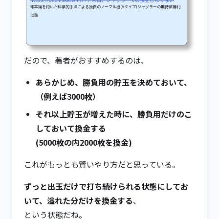
確率論を用いた科学的手法による独自のノーマル機(Aタイプ)ジャグラーの期待値勝利
理論
だので、著者がおすすめするのは、
あらかじめ、勝負用の貯玉を決めておいて、
（例えば3000枚）
それ以上貯玉が増えた時に、勝負用だけのこ
しておいて換金する
(5000枚の内2000枚を換金)
これがもっとも賢いやり方だと思っている。
ずっと出玉だけで打ち続けられる状態にしてお
いて、溢れた分だけを換金する
、
という状態だね。