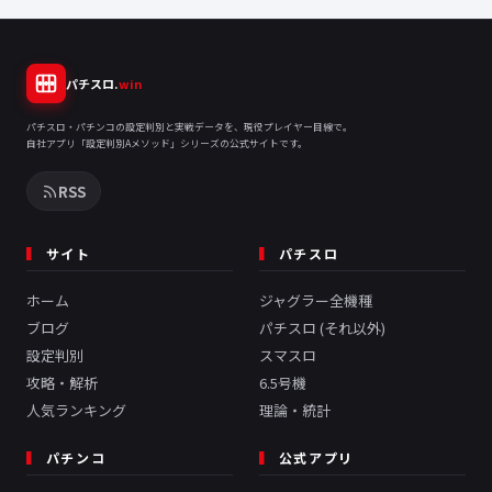
パチスロ.
win
パチスロ・パチンコの設定判別と実戦データを、現役プレイヤー目線で。
自社アプリ「設定判別Aメソッド」シリーズの公式サイトです。
RSS
サイト
パチスロ
ホーム
ジャグラー全機種
ブログ
パチスロ (それ以外)
設定判別
スマスロ
攻略・解析
6.5号機
人気ランキング
理論・統計
パチンコ
公式アプリ