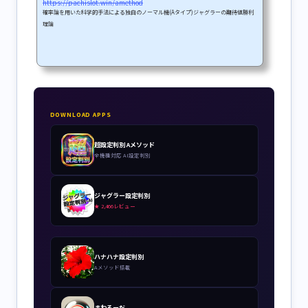
https://pachislot.win/amethod
確率論を用いた科学的手法による独自のノーマル機(Aタイプ)ジャグラーの期待値勝利
理論
DOWNLOAD APPS
超設定判別 Aメソッド
全機種対応 AI設定判別
ジャグラー設定判別
★ 2,466レビュー
ハナハナ設定判別
Aメソッド搭載
まわるーだ