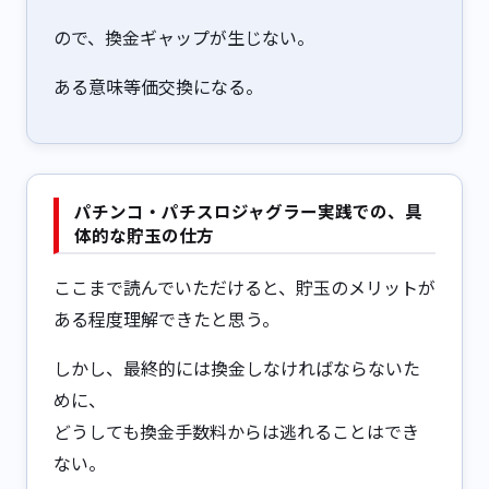
ので、換金ギャップが生じない。
ある意味等価交換になる。
パチンコ・パチスロジャグラー実践での、具
体的な貯玉の仕方
ここまで読んでいただけると、貯玉のメリットが
ある程度理解できたと思う。
しかし、最終的には換金しなければならないた
めに、
どうしても換金手数料からは逃れることはでき
ない。