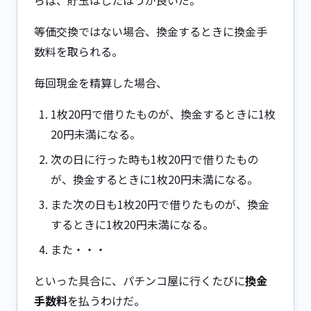
等価交換ではない場合、換金するときに換金手
数料を取られる。
毎回現金を精算した場合、
1枚20円で借りたものが、換金するときに1枚
20円未満になる。
次の日に行った時も1枚20円で借りたもの
が、換金するときに1枚20円未満になる。
また次の日も1枚20円で借りたものが、換金
するときに1枚20円未満になる。
また・・・
といった具合に、パチンコ屋に行くたびに
換金
手数料
を払うわけだ。