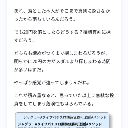
あれ、落とした本人がそこまで真剣に探さなか
ったから落ちているんだろう。
でも20円を落としたらどうする？結構真剣に探
すだろう。
どちらも諦めがつくまで探しまわるだろうが、
明らかに20円の方がメダルより探しまわる時間
が多いはずだ。
やっぱり感覚が違ってしまうんだね。
これが積み重なると、思っていた以上に無駄な投
資をしてしまう危険性もはらんでいる。
ジャグラーAタイプパチスロ期待値勝利理論|Aメソッド
ジャグラーAタイプパチスロ期待値勝利理論|Aメソッド
https://pachislot.win/パチスロ、ジャグラーでの損をしたくない人間の