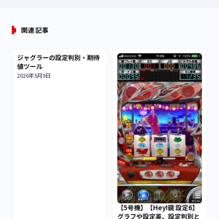
関連記事
ジャグラーの設定判別・期待
値ツール
2026年5月9日
【5号機】【Hey!鏡 設定6】
グラフや設定差、設定判別と