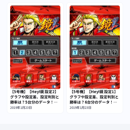
【5号機】【Hey!鏡 設定2】
【5号機】【Hey!鏡 設定1】
グラフや設定差、設定判別と
グラフや設定差、設定判別と
勝率は？5台分のデータ！パ
勝率は？6台分のデータ！パ
チスロHey!鏡 設定2
チスロHey!鏡 設定1
2019年1月23日
2019年1月23日