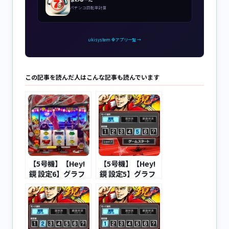
パチンコ回転率計算
ukisystem 全アプリ一覧 →
この記事を読んだ人はこんな記事も読んでいます
【5号機】【Hey!
【5号機】【Hey!
鏡 設定6】グラフ
鏡 設定5】グラフ
や設定差、設定判
や設定差、設定判
別と勝率は？6台分
別と勝率は？5台分
のデータ！パチス
のデータ！パチス
ロHey!鏡 設定6
ロHey!鏡 設定5