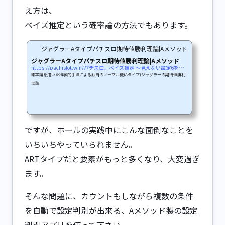
え方は、
ベイズ推定という確率論の方法でもあります。
ジャグラーAタイプパチスロ期待値勝利理論|Aメソッド
ジャグラーAタイプパチスロ期待値勝利理論|Aメソッド
https://pachislot.win/パチスロ、ベイズ推定-～見えない設定6を探る～
確率論を用いた科学的手法による独自のノーマル機(Aタイプ)ジャグラーの期待値勝利
理論
ですが、ホールの実践中にこんな面倒なことを
いちいちやっていられません。
ARTタイプだと要素がもっと多くなり、大変過ぎ
ます。
そんな問題に、カウントもしながら複数の条件
を自動で設定判別が出来る、Aメソッド製の設定
判別アプリを使って下さい。