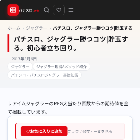
パチスロ.
win
ホーム
ジャグラー
パチスロ、ジャグラー勝つコツ|貯玉する。
パチスロ、ジャグラー勝つコツ|貯玉す
る。初心者立ち回り。
2017年3月6日
ジャグラー
ジャグラー理論Aメソッド紹介
パチンコ・パチスロジャグラー基礎知識
↓アイムジャグラーのREG大当たり回数からの期待値を全
て掲載しています。
お気に入りに追加
ブラウザ保存・
一覧を見る