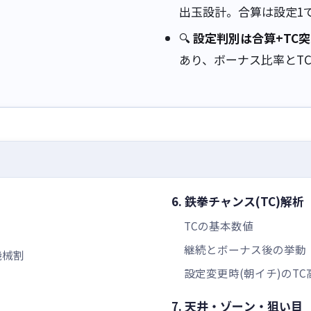
出玉設計。合算は設定1で1/1
🔍
設定判別は合算+TC
あり、ボーナス比率とT
6. 鉄拳チャンス(TC)解析
TCの基本数値
継続とボーナス後の挙動
/機械割
設定変更時(朝イチ)のT
7. 天井・ゾーン・狙い目