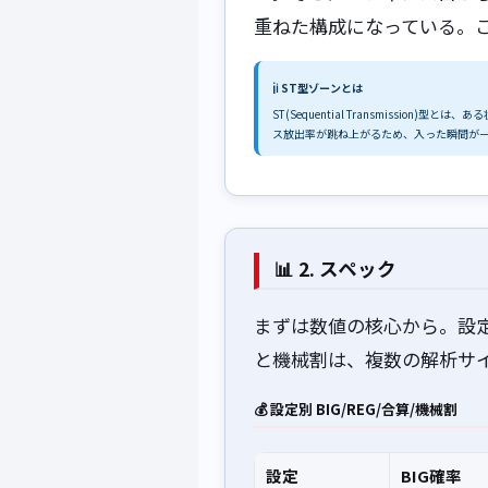
重ねた構成になっている。こ
ℹ️ ST型ゾーンとは
ST(Sequential Transmiss
ス放出率が跳ね上がるため、入った瞬間が
📊
2. スペック
まずは数値の核心から。設定
と機械割は、複数の解析サ
💰
設定別 BIG/REG/合算/機械割
設定
BIG確率