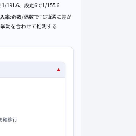
91.6、設定6で1/155.6
突入率
:奇数/偶数でTC抽選に差が
C挙動を合わせて推測する
C高確移行