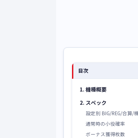
目次
1. 機種概要
2. スペック
設定別 BIG/REG/合算
通常時の小役確率
ボーナス獲得枚数