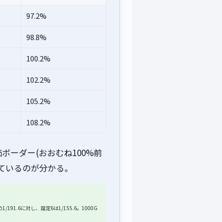
97.2%
98.8%
100.2%
102.2%
105.2%
108.2%
ボーダー(おおむね100%前
いているのが分かる。
1.6に対し、設定6は1/155.6。1000G