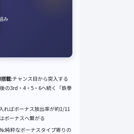
組み
初搭載
:チャンス目から突入する
後の3rd・4・5・6へ続く「鉄拳
に入ればボーナス放出率が約1/11
回はボーナスへ繋がる
2%
:純粋なボーナスタイプ寄りの