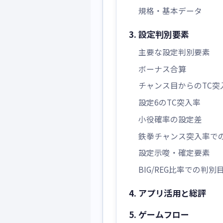
規格・基本データ
3. 設定判別要素
主要な設定判別要素
ボーナス合算
チャンス目からのTC突入
設定6のTC突入率
小役確率の設定差
鉄拳チャンス突入率で
設定示唆・確定要素
BIG/REG比率での判別
4. アプリ活用と総評
5. ゲームフロー