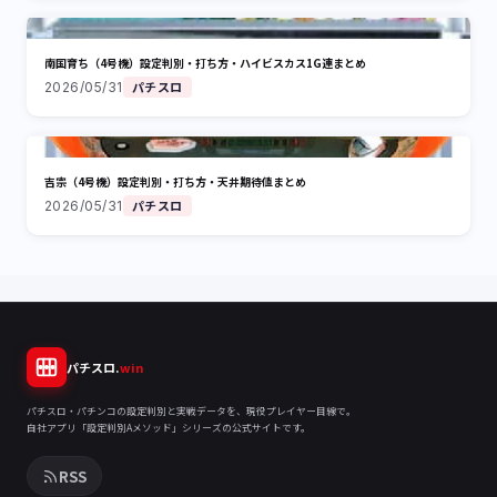
© a-slot.com / 画像出典: https://www.a-slot.com/SHOP/heiwa20.html
南国育ち（4号機）設定判別・打ち方・ハイビスカス1G連まとめ
パチスロ
2026/05/31
© サボハニ / 画像出典: https://www.sabohani.com/yoshimunenchi/
吉宗（4号機）設定判別・打ち方・天井期待値まとめ
パチスロ
2026/05/31
パチスロ.
win
パチスロ・パチンコの設定判別と実戦データを、現役プレイヤー目線で。
自社アプリ「設定判別Aメソッド」シリーズの公式サイトです。
RSS