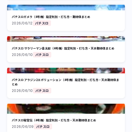
© ロデオ / 画像出典: https://pachislobank.com/SHOP/s-rodeo0031.html
パチスロガメラ（4号機）設定判別・打ち方・期待値まとめ
パチスロ
2026/06/12
© ロデオ / 画像出典: https://www.a-slot.com/SHOP/rodeo16.html
パチスロ サラリーマン金太郎（4号機）設定判別・打ち方・天井期待値まとめ
パチスロ
2026/06/10
© A-SLOT / 画像出典: https://www.a-slot.com/SHOP/sammy18.html
パチスロ アラジン2エボリューション（4号機）設定判別・打ち方・天井期待値ま
とめ
パチスロ
2026/06/10
© パチスロバンク / 画像出典: https://pachislobank.com/SHOP/s-daito001
1.html
パチスロ秘宝伝（4号機）設定判別・打ち方・天井期待値まとめ
パチスロ
2026/06/09