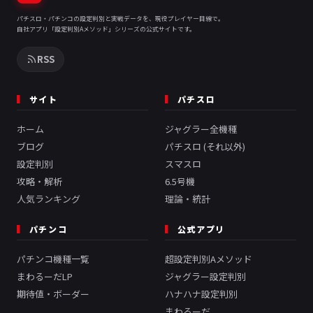
パチスロ・パチンコの設定判別と実戦データを、現役プレイヤー目線で。
自社アプリ「設定判別Aメソッド」シリーズの公式サイトです。
RSS
サイト
パチスロ
ホーム
ジャグラー全機種
ブログ
パチスロ (それ以外)
設定判別
スマスロ
攻略・解析
6.5号機
人気ランキング
理論・統計
パチンコ
公式アプリ
パチンコ機種一覧
超設定判別Aメソッド
まわるーだLP
ジャグラー設定判別
期待値・ボーダー
ハナハナ設定判別
まわるーだ