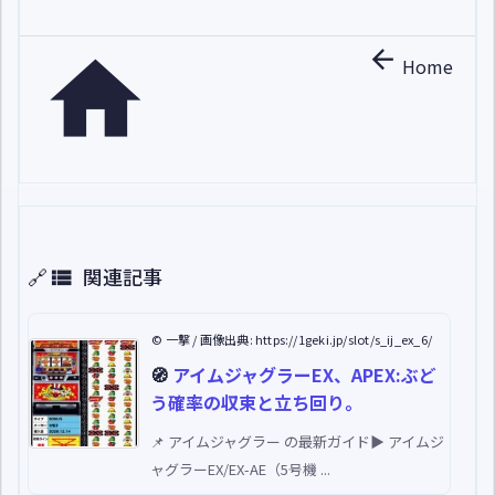


Home
🔗
関連記事

© 一撃 / 画像出典: https://1geki.jp/slot/s_ij_ex_6/
🧭
アイムジャグラーEX、APEX:ぶど
う確率の収束と立ち回り。
📌 アイムジャグラー の最新ガイド▶︎ アイムジ
ャグラーEX/EX-AE（5号機 ...