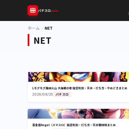
パチスロ.
win
ホーム
NET
NET
© ネット / 画像出典: https://fiveslot777.com/archives/63291236
Lモグモグ風林火山 大海戦の巻 設定判別・天井・打ち方・やめどきまとめ
パチスロ
2026/06/25
© NET CORPORATION / 画像出典: https://www.net-fun.co.jp/sho
賞金首Angel（スマスロ）設定判別・打ち方・天井期待値まとめ