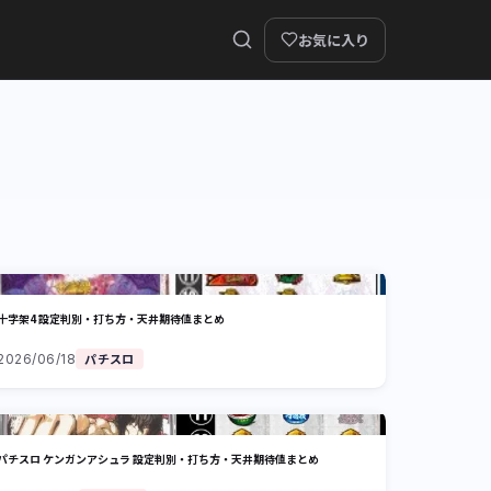
お気に入り
© 1geki.jp / 画像出典: https://1geki.jp/slot/s_jyujika4/**
十字架4 設定判別・打ち方・天井期待値まとめ
パチスロ
2026/06/18
© 1geki.jp / 画像出典: https://1geki.jp/slot/l_kengan_ashura/
パチスロ ケンガンアシュラ 設定判別・打ち方・天井期待値まとめ